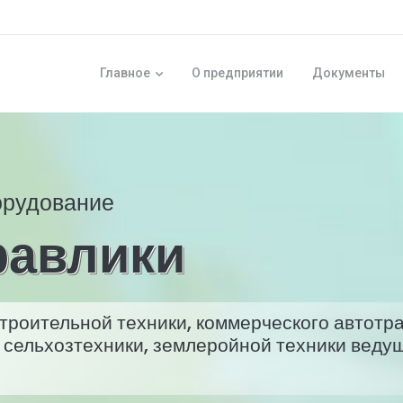
Главное
о предприятии
Документы
орудование
равлики
роительной техники, коммерческого автотра
, сельхозтехники, землеройной техники веду