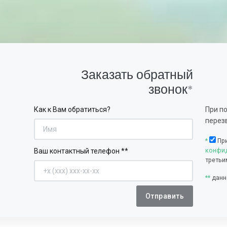
Заказать обратный
звонок
*
При п
Как к Вам обратиться?
перез
*
Пр
Ваш контактный телефон **
конфид
третьи
**
данн
Отправить