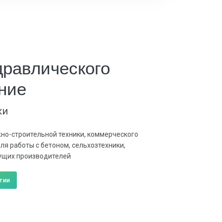
дравлического
ние
ки
но-строительной техники, коммерческого
ля работы с бетоном, сельхозтехники,
ущих производителей
тии