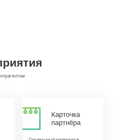
приятия
онтрагентом.
Карточка
партнёра
Справочный материал в