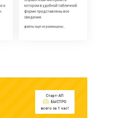
о к
котором в удобной табличной
к.
форме представлены все
сведения.
файлы ещё не размещены...
Старт-АП
БЫСТРО
всего за 1 час!