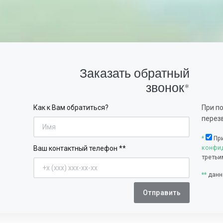
Заказать обратный
звонок
*
При п
Как к Вам обратиться?
перез
*
Пр
Ваш контактный телефон **
конфид
третьи
**
данн
Отправить