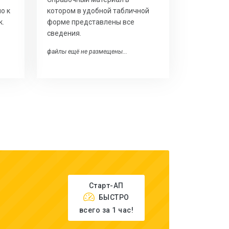
о к
котором в удобной табличной
к.
форме представлены все
сведения.
файлы ещё не размещены...
Старт-АП
БЫСТРО
всего за 1 час!