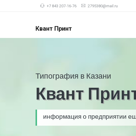
+7 843 207-16-76
2795380@mail.ru
Квант Принт
Типография в Казани
Квант Прин
информация о предприятии ещ