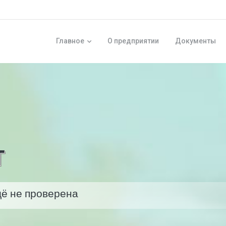
Главное
о предприятии
Документы
т
ё не проверена