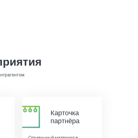
приятия
онтрагентом.
Карточка
партнёра
Справочный материал в