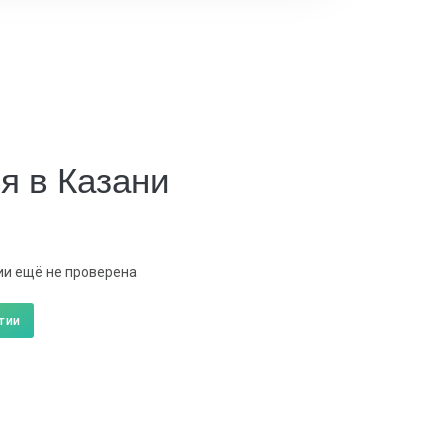
я в Казани
и ещё не проверена
тии